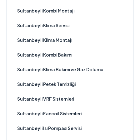
Sultanbeyli Kombi Montajı
Sultanbeyli Klima Servisi
Sultanbeyli Klima Montajı
Sultanbeyli Kombi Bakımı
Sultanbeyli Klima Bakımı ve Gaz Dolumu
Sultanbeyli Petek Temizliği
Sultanbeyli VRF Sistemleri
Sultanbeyli Fancoil Sistemleri
Sultanbeyli Isı Pompası Servisi