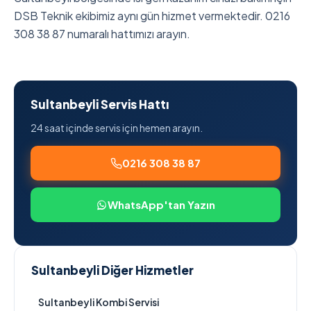
DSB Teknik ekibimiz aynı gün hizmet vermektedir. 0216
308 38 87 numaralı hattımızı arayın.
Sultanbeyli Servis Hattı
24 saat içinde servis için hemen arayın.
0216 308 38 87
WhatsApp'tan Yazın
Sultanbeyli Diğer Hizmetler
Sultanbeyli Kombi Servisi