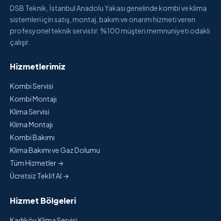
DSB Teknik, İstanbul Anadolu Yakası genelinde kombi ve klima
sistemleri için satış, montaj, bakım ve onarım hizmeti veren
profesyonel teknik servistir. %100 müşteri memnuniyeti odaklı
çalışır.
Hizmetlerimiz
Kombi Servisi
Kombi Montajı
Klima Servisi
Klima Montajı
Kombi Bakımı
Klima Bakımı ve Gaz Dolumu
Tüm Hizmetler →
Ücretsiz Teklif Al →
Hizmet Bölgeleri
Kadıköy Klima Servisi