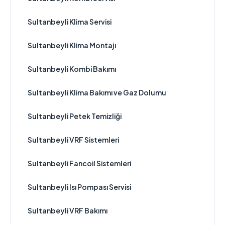
Sultanbeyli Klima Servisi
Sultanbeyli Klima Montajı
Sultanbeyli Kombi Bakımı
Sultanbeyli Klima Bakımı ve Gaz Dolumu
Sultanbeyli Petek Temizliği
Sultanbeyli VRF Sistemleri
Sultanbeyli Fancoil Sistemleri
Sultanbeyli Isı Pompası Servisi
Sultanbeyli VRF Bakımı