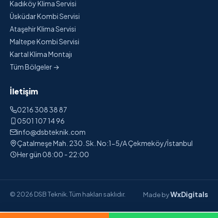
Kadıköy Klima Servisi
Üsküdar Kombi Servisi
Ataşehir Klima Servisi
Maltepe Kombi Servisi
Kartal Klima Montajı
Tüm Bölgeler →
İletişim
0216 308 38 87
0501 107 14 96
info@dsbteknik.com
Çatalmeşe Mah. 230. Sk. No:1-5/A Çekmeköy/İstanbul
Her gün 08:00 - 22:00
WxDigitals
© 2026 DSB Teknik. Tüm hakları saklıdır.
Made by