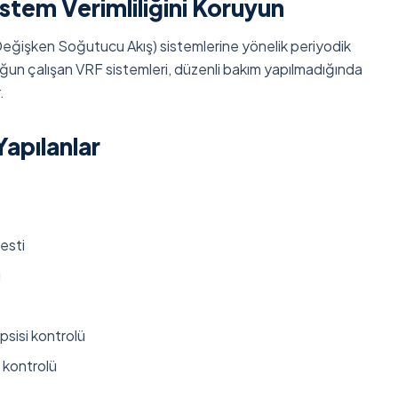
stem Verimliliğini Koruyun
eğişken Soğutucu Akış) sistemlerine yönelik periyodik
ğun çalışan VRF sistemleri, düzenli bakım yapılmadığında
.
apılanlar
esti
ü
sisi kontrolü
 kontrolü