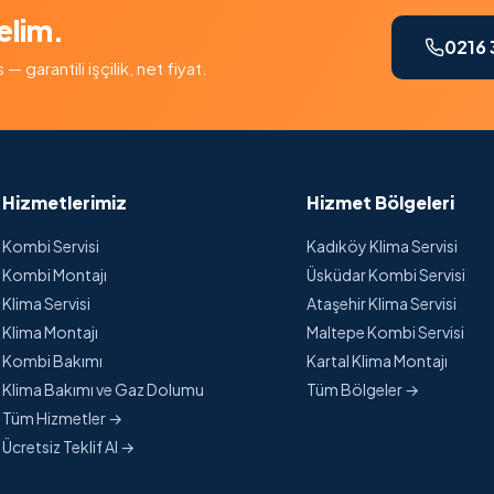
elim.
0216 
garantili işçilik, net fiyat.
Hizmetlerimiz
Hizmet Bölgeleri
Kombi Servisi
Kadıköy Klima Servisi
Kombi Montajı
Üsküdar Kombi Servisi
Klima Servisi
Ataşehir Klima Servisi
Klima Montajı
Maltepe Kombi Servisi
Kombi Bakımı
Kartal Klima Montajı
Klima Bakımı ve Gaz Dolumu
Tüm Bölgeler →
Tüm Hizmetler →
Ücretsiz Teklif Al →