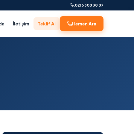
0216 308 38 87
da
İletişim
Teklif Al
Hemen Ara