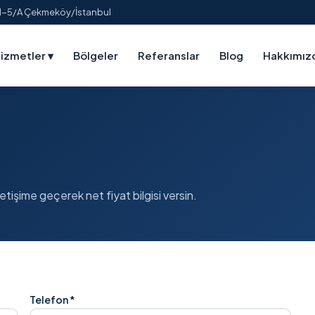
:1-5/A Çekmeköy/İstanbul
izmetler
▾
Bölgeler
Referanslar
Blog
Hakkımız
etişime geçerek net fiyat bilgisi versin.
Telefon *