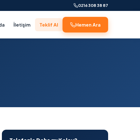
0216 308 38 87
da
İletişim
Teklif Al
Hemen Ara