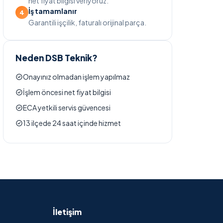
net fiyat bilgisi veriyoruz.
İş tamamlanır
Garantili işçilik, faturalı orijinal parça.
Neden DSB Teknik?
Onayınız olmadan işlem yapılmaz
İşlem öncesi net fiyat bilgisi
ECA yetkili servis güvencesi
13 ilçede 24 saat içinde hizmet
İletişim