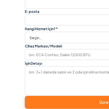
E-posta
Hangi Hizmet İçin? *
Cihaz Markası / Modeli
İşin Detayı
Ücret