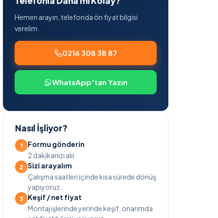
Telefonla Daha mı Kolay?
Hemen arayın, telefonda ön fiyat bilgisi
verelim.
0216 308 38 87
WhatsApp'tan Yazın
Nasıl İşliyor?
Formu gönderin
2 dakikanızı alır.
Sizi arayalım
Çalışma saatleri içinde kısa sürede dönüş
yapıyoruz.
Keşif / net fiyat
Montaj işlerinde yerinde keşif, onarımda