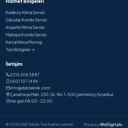
Hizmet Bölgeleri
Kadıköy Klima Servisi
Üsküdar Kombi Servisi
Ataşehir Klima Servisi
Maltepe Kombi Servisi
Kartal Klima Montajı
Tüm Bölgeler →
İletişim
0216 308 38 87
0501 107 14 96
info@dsbteknik.com
Çatalmeşe Mah. 230. Sk. No:1-5/A Çekmeköy/İstanbul
Her gün 08:00 - 22:00
WxDigitals
© 2026 DSB Teknik. Tüm hakları saklıdır.
Made by