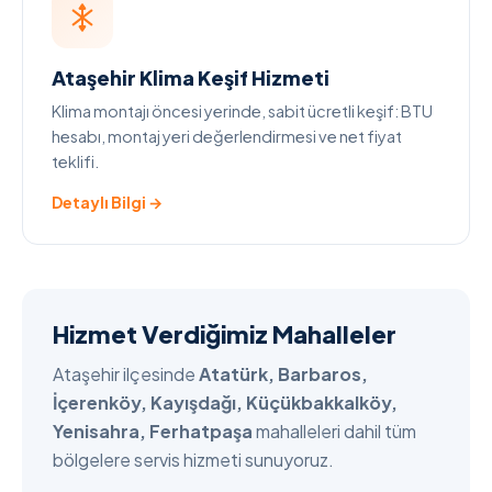
Ataşehir Klima Keşif Hizmeti
Klima montajı öncesi yerinde, sabit ücretli keşif: BTU
hesabı, montaj yeri değerlendirmesi ve net fiyat
teklifi.
Detaylı Bilgi →
Hizmet Verdiğimiz Mahalleler
Ataşehir ilçesinde
Atatürk, Barbaros,
İçerenköy, Kayışdağı, Küçükbakkalköy,
Yenisahra, Ferhatpaşa
mahalleleri dahil tüm
bölgelere servis hizmeti sunuyoruz.