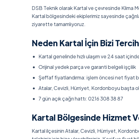
DSB Teknik olarak Kartal ve çevresinde Klima M
Kartal bölgesindeki ekiplerimiz sayesinde çağrıla
ziyarette tamamlıyoruz.
Neden Kartal İçin Bizi Tercih
Kartal genelinde hızlı ulaşım ve 24 saat içinde
Orijinal yedek parça ve garanti belgeli işçilik
Şeffaf fiyatlandırma: işlem öncesi net fiyat bi
Atalar, Cevizli, Hürriyet, Kordonboyu başta 
7 gün açık çağrı hattı: 0216 308 38 87
Kartal Bölgesinde Hizmet V
Kartal ilçesinin Atalar, Cevizli, Hürriyet, Kordo
talebiniz için bize ulaşabilirsiniz. Keşif ve fiyat bil