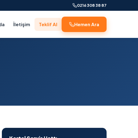
0216 308 38 87
da
İletişim
Teklif Al
Hemen Ara