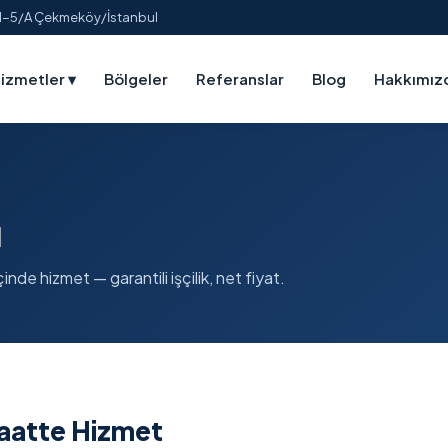
:1-5/A Çekmeköy/İstanbul
izmetler
▾
Bölgeler
Referanslar
Blog
Hakkımız
ı
inde hizmet — garantili işçilik, net fiyat.
Saatte Hizmet