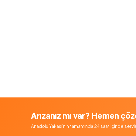
Arızanız mı var? Hemen çöz
Anadolu Yakası'nın tamamında 24 saat içinde servis — 