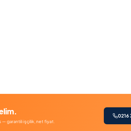
elim.
0216 
garantili işçilik, net fiyat.