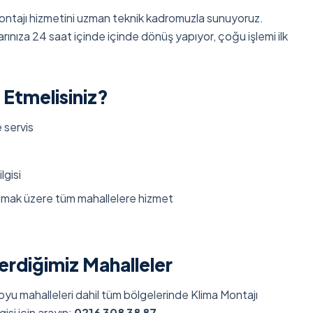
ontajı hizmetini uzman teknik kadromuzla sunuyoruz.
rınıza 24 saat içinde içinde dönüş yapıyor, çoğu işlemi ilk
 Etmelisiniz?
 servis
lgisi
olmak üzere tüm mahallelere hizmet
erdiğimiz Mahalleler
nboyu mahalleleri dahil tüm bölgelerinde Klima Montajı
gisi için arayın:
0216 308 38 87