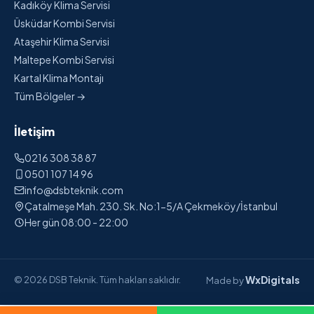
Kadıköy Klima Servisi
Üsküdar Kombi Servisi
Ataşehir Klima Servisi
Maltepe Kombi Servisi
Kartal Klima Montajı
Tüm Bölgeler →
İletişim
0216 308 38 87
0501 107 14 96
info@dsbteknik.com
Çatalmeşe Mah. 230. Sk. No:1-5/A Çekmeköy/İstanbul
Her gün 08:00 - 22:00
WxDigitals
© 2026 DSB Teknik. Tüm hakları saklıdır.
Made by