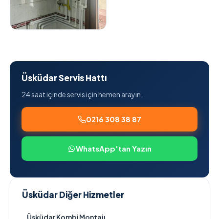
Üsküdar Servis Hattı
24 saat içinde servis için hemen arayın.
0216 308 38 87
WhatsApp'tan Yazın
Üsküdar Diğer Hizmetler
Üsküdar Kombi Montajı