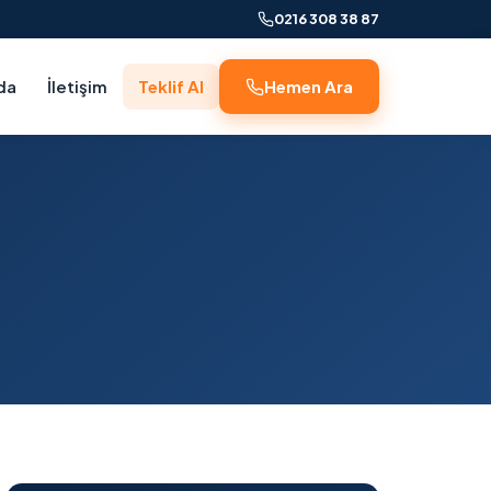
0216 308 38 87
da
İletişim
Teklif Al
Hemen Ara