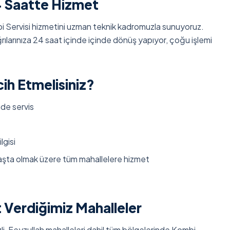
4 Saatte Hizmet
 Servisi hizmetini uzman teknik kadromuzla sunuyoruz.
ılarınıza 24 saat içinde içinde dönüş yapıyor, çoğu işlemi
ih Etmelisiniz?
nde servis
lgisi
başta olmak üzere tüm mahallelere hizmet
Verdiğimiz Mahalleler
i, Feyzullah mahalleleri dahil tüm bölgelerinde Kombi