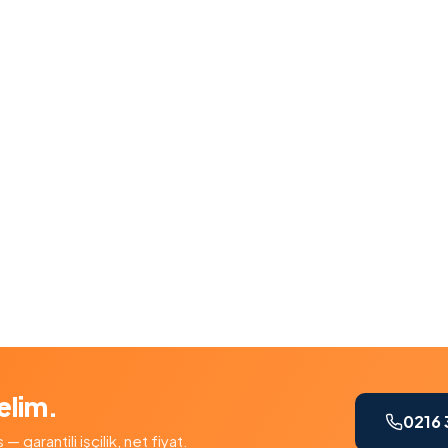
elim.
0216 
garantili işçilik, net fiyat.