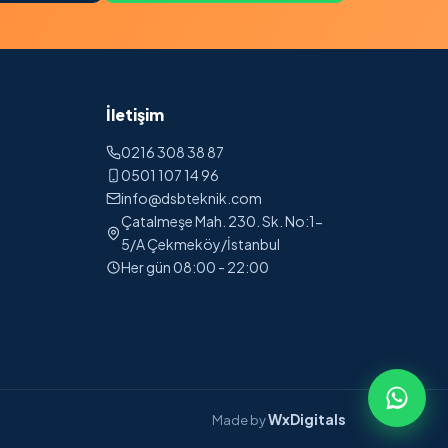
İletişim
0216 308 38 87
0501 107 14 96
info@dsbteknik.com
Çatalmeşe Mah. 230. Sk. No:1-
5/A Çekmeköy/İstanbul
Her gün 08:00 - 22:00
WxDigitals
Made by