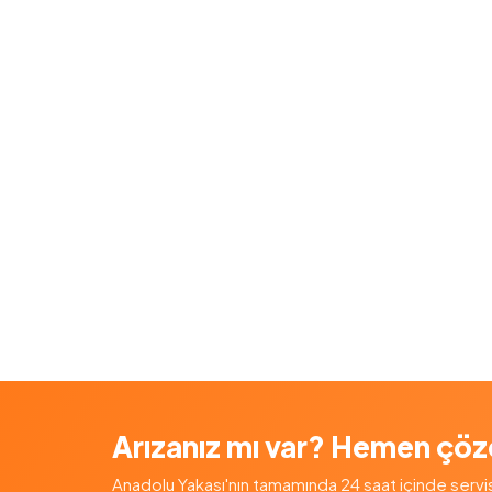
Arızanız mı var? Hemen çöz
Anadolu Yakası'nın tamamında 24 saat içinde servis — 