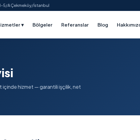
:1-5/A Çekmeköy/İstanbul
izmetler
▾
Bölgeler
Referanslar
Blog
Hakkımız
isi
içinde hizmet — garantili işçilik, net