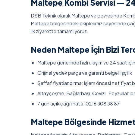
Maltepe Kombi Servisi — 2
DSB Teknik olarak Maltepe ve çevresinde Kombi
Maltepe bölgesindeki ekiplerimiz sayesinde çağr
ilk ziyarette tamamlıyoruz.
Neden Maltepe İçin Bizi Terc
Maltepe genelinde hızlı ulaşım ve 24 saat içi
Orijinal yedek parça ve garanti belgeli işçilik
Şeffaf fiyatlandırma: işlem öncesi net fiyat bi
Altayçeşme, Bağlarbaşı, Cevizli, Feyzullah 
7 gün açık çağrı hattı: 0216 308 38 87
Maltepe Bölgesinde Hizmet 
Maltepe ilçesinin Altayçeşme, Bağlarbaşı, Cevizl