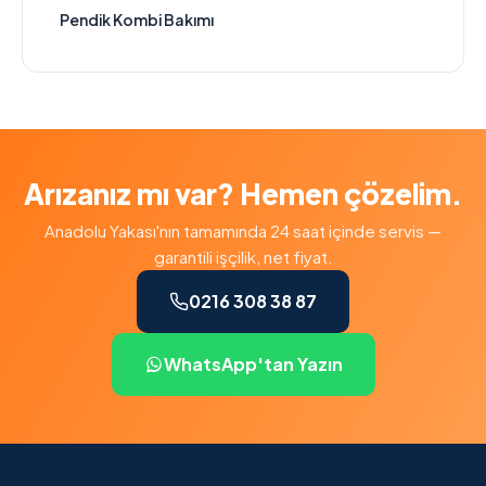
Pendik Kombi Bakımı
Arızanız mı var? Hemen çözelim.
Anadolu Yakası'nın tamamında 24 saat içinde servis —
garantili işçilik, net fiyat.
0216 308 38 87
WhatsApp'tan Yazın