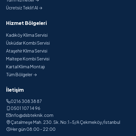
Ücretsiz Teklif Al →
Hizmet Bölgeleri
Kadıköy Klima Servisi
Üsküdar Kombi Servisi
Ataşehir Klima Servisi
Maltepe Kombi Servisi
Kartal Klima Montajı
Tüm Bölgeler →
İletişim
0216 308 38 87
0501 107 14 96
info@dsbteknik.com
Çatalmeşe Mah. 230. Sk. No:1-5/A Çekmeköy/İstanbul
Her gün 08:00 - 22:00