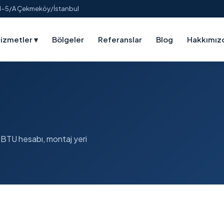
:1-5/A Çekmeköy/İstanbul
izmetler
▾
Bölgeler
Referanslar
Blog
Hakkımız
: BTU hesabı, montaj yeri