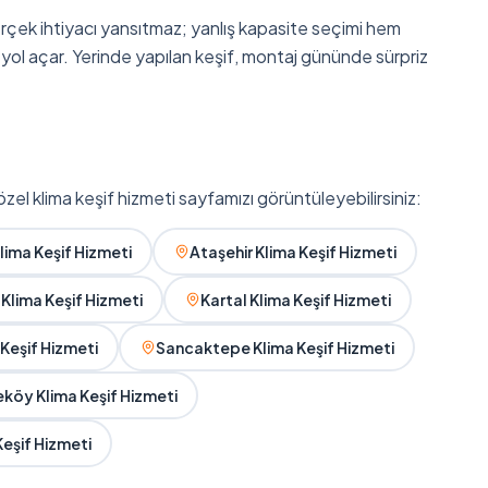
rçek ihtiyacı yansıtmaz; yanlış kapasite seçimi hem
ol açar. Yerinde yapılan keşif, montaj gününde sürpriz
zel klima keşif hizmeti sayfamızı görüntüleyebilirsiniz:
lima Keşif Hizmeti
Ataşehir Klima Keşif Hizmeti
Klima Keşif Hizmeti
Kartal Klima Keşif Hizmeti
 Keşif Hizmeti
Sancaktepe Klima Keşif Hizmeti
öy Klima Keşif Hizmeti
Keşif Hizmeti