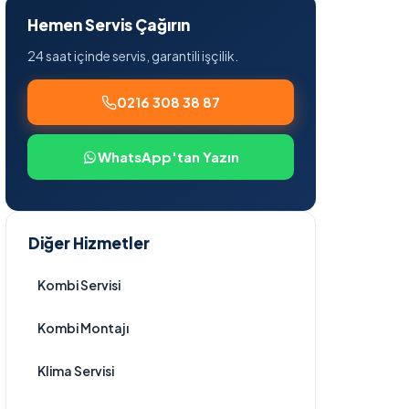
Hemen Servis Çağırın
24 saat içinde servis, garantili işçilik.
0216 308 38 87
WhatsApp'tan Yazın
Diğer Hizmetler
Kombi Servisi
Kombi Montajı
Klima Servisi