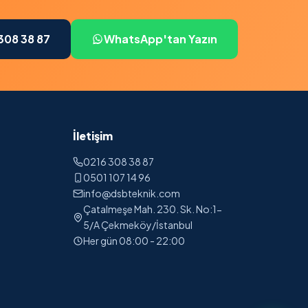
308 38 87
WhatsApp'tan Yazın
İletişim
0216 308 38 87
0501 107 14 96
info@dsbteknik.com
Çatalmeşe Mah. 230. Sk. No:1-
5/A Çekmeköy/İstanbul
Her gün 08:00 - 22:00