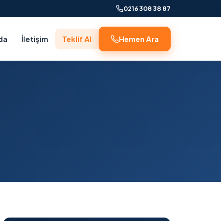
0216 308 38 87
da
İletişim
Teklif Al
Hemen Ara