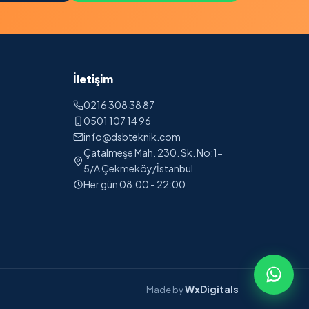
İletişim
0216 308 38 87
0501 107 14 96
info@dsbteknik.com
Çatalmeşe Mah. 230. Sk. No:1-
5/A Çekmeköy/İstanbul
Her gün 08:00 - 22:00
WxDigitals
Made by