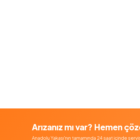
Arızanız mı var? Hemen çöz
Anadolu Yakası'nın tamamında 24 saat içinde servis — 