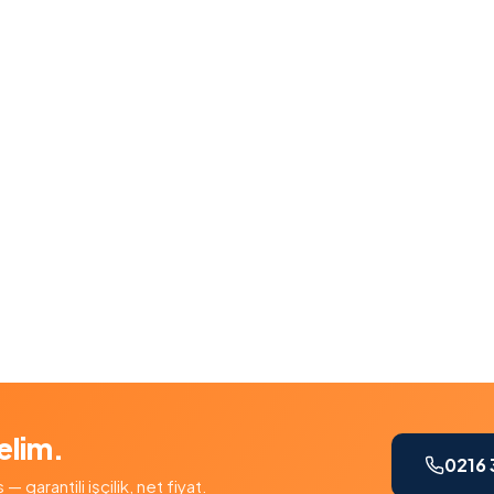
elim.
0216 
garantili işçilik, net fiyat.