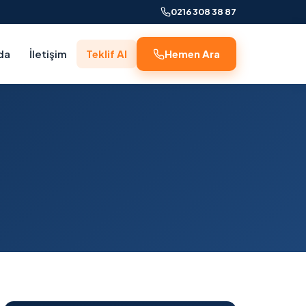
0216 308 38 87
da
İletişim
Teklif Al
Hemen Ara