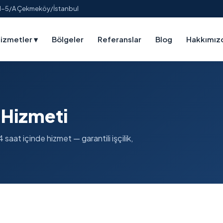
:1-5/A Çekmeköy/İstanbul
izmetler
▾
Bölgeler
Referanslar
Blog
Hakkımız
 Hizmeti
saat içinde hizmet — garantili işçilik,