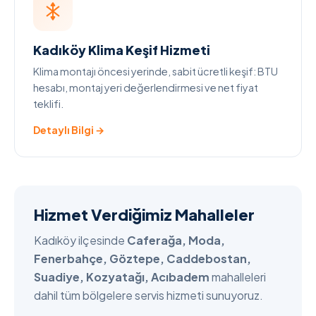
Kadıköy Klima Keşif Hizmeti
Klima montajı öncesi yerinde, sabit ücretli keşif: BTU
hesabı, montaj yeri değerlendirmesi ve net fiyat
teklifi.
Detaylı Bilgi →
Hizmet Verdiğimiz Mahalleler
Kadıköy ilçesinde
Caferağa, Moda,
Fenerbahçe, Göztepe, Caddebostan,
Suadiye, Kozyatağı, Acıbadem
mahalleleri
dahil tüm bölgelere servis hizmeti sunuyoruz.