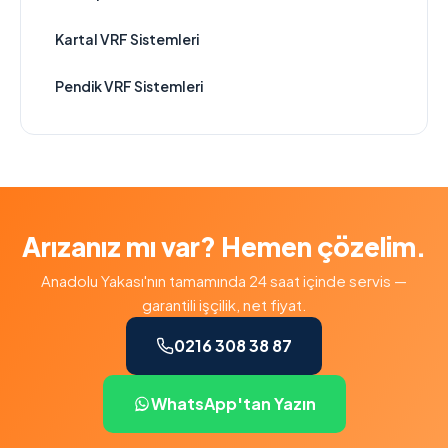
Kartal VRF Sistemleri
Pendik VRF Sistemleri
Arızanız mı var? Hemen çözelim.
Anadolu Yakası'nın tamamında 24 saat içinde servis —
garantili işçilik, net fiyat.
0216 308 38 87
WhatsApp'tan Yazın