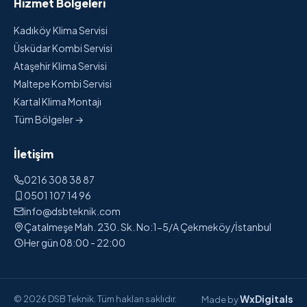
Hizmet Bölgeleri
Kadıköy Klima Servisi
Üsküdar Kombi Servisi
Ataşehir Klima Servisi
Maltepe Kombi Servisi
Kartal Klima Montajı
Tüm Bölgeler →
İletişim
0216 308 38 87
0501 107 14 96
info@dsbteknik.com
Çatalmeşe Mah. 230. Sk. No:1-5/A Çekmeköy/İstanbul
Her gün 08:00 - 22:00
WxDigitals
© 2026 DSB Teknik. Tüm hakları saklıdır.
Made by