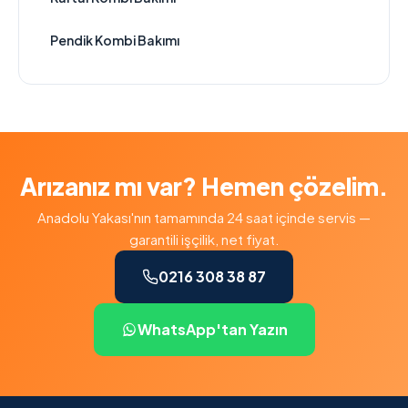
Pendik Kombi Bakımı
Arızanız mı var? Hemen çözelim.
Anadolu Yakası'nın tamamında 24 saat içinde servis —
garantili işçilik, net fiyat.
0216 308 38 87
WhatsApp'tan Yazın