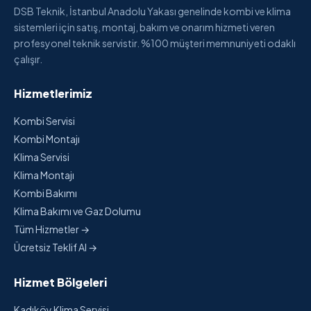
DSB Teknik, İstanbul Anadolu Yakası genelinde kombi ve klima
sistemleri için satış, montaj, bakım ve onarım hizmeti veren
profesyonel teknik servistir. %100 müşteri memnuniyeti odaklı
çalışır.
Hizmetlerimiz
Kombi Servisi
Kombi Montajı
Klima Servisi
Klima Montajı
Kombi Bakımı
Klima Bakımı ve Gaz Dolumu
Tüm Hizmetler →
Ücretsiz Teklif Al →
Hizmet Bölgeleri
Kadıköy Klima Servisi