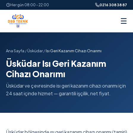
Her gün 08:00 - 22:00
0216 308 38 87
☰
Ana Sayfa
/
Üsküdar
/
Isı Geri Kazanım Cihazı Onarımı
Üsküdar Isı Geri Kazanım
Cihazı Onarımı
Üsküdar ve çevresinde isı geri kazanım cihazı onarımı için
24 saat içinde hizmet — garantili işçilik, net fiyat.
Üsküdar bölgesinde ısı geri kazanım cihazı onarımı (tamiri)