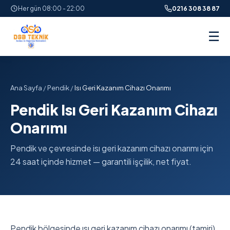
Her gün 08:00 - 22:00
0216 308 38 87
☰
Ana Sayfa
/
Pendik
/
Isı Geri Kazanım Cihazı Onarımı
Pendik Isı Geri Kazanım Cihazı
Onarımı
Pendik ve çevresinde isı geri kazanım cihazı onarımı için
24 saat içinde hizmet — garantili işçilik, net fiyat.
Pendik bölgesinde ısı geri kazanım cihazı onarımı (tamiri)