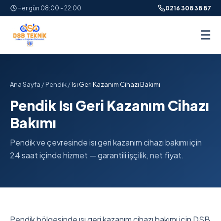
Her gün 08:00 - 22:00
0216 308 38 87
☰
Ana Sayfa
/
Pendik
/
Isı Geri Kazanım Cihazı Bakımı
Pendik Isı Geri Kazanım Cihazı
Bakımı
Pendik ve çevresinde isı geri kazanım cihazı bakımı için
24 saat içinde hizmet — garantili işçilik, net fiyat.
Pendik bölgesinde ısı geri kazanım cihazı bakımı için DSB