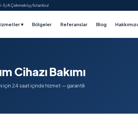
:1-5/A Çekmeköy/İstanbul
izmetler
▾
Bölgeler
Referanslar
Blog
Hakkımız
nım Cihazı Bakımı
ı için 24 saat içinde hizmet — garantili