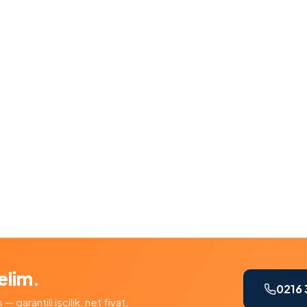
elim.
0216 
garantili işçilik, net fiyat.