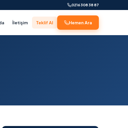
0216 308 38 87
da
İletişim
Teklif Al
Hemen Ara