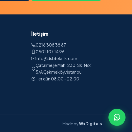
İletişim
0216 308 38 87
0501 107 14 96
info@dsbteknik.com
Çatalmeşe Mah. 230. Sk. No:1-
5/A Çekmeköy/İstanbul
Her gün 08:00 - 22:00
WxDigitals
Made by