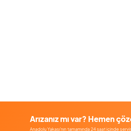
Arızanız mı var? Hemen çöz
Anadolu Yakası'nın tamamında 24 saat içinde servis — 