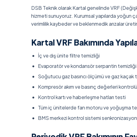
DSB Teknik olarak Kartal genelinde VRF (Değişk
hizmeti sunuyoruz. Kurumsal yapılarda yoğun ça
verimlilik kaybeder ve beklenmedik arızalar üretir
Kartal VRF Bakımında Yapıla
İç ve dış ünite filtre temizliği
Evaporatör ve kondansör serpantin temizliği
Soğutucu gaz basıncı ölçümü ve gaz kaçak t
Kompresör akım ve basınç değerleri kontrol
Kontrol kartı ve haberleşme hatları testi
Tüm iç ünitelerde fan motoru ve yoğuşma tep
BMS merkezi kontrol sistemi senkronizasyon
Periyodik VRF Bakımının Fay