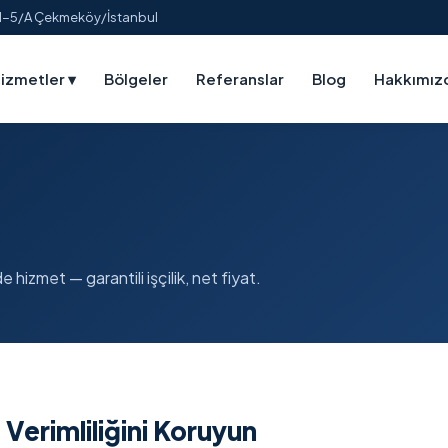
:1-5/A Çekmeköy/İstanbul
izmetler
▾
Bölgeler
Referanslar
Blog
Hakkımız
 hizmet — garantili işçilik, net fiyat.
Verimliliğini Koruyun