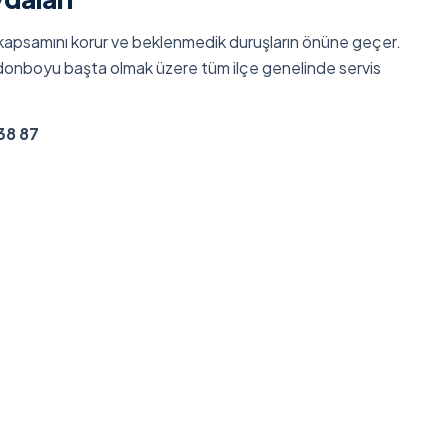
i kapsamını korur ve beklenmedik duruşların önüne geçer.
ordonboyu başta olmak üzere tüm ilçe genelinde servis
38 87