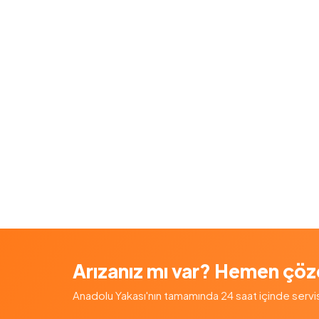
Arızanız mı var? Hemen çöz
Anadolu Yakası'nın tamamında 24 saat içinde servis — 