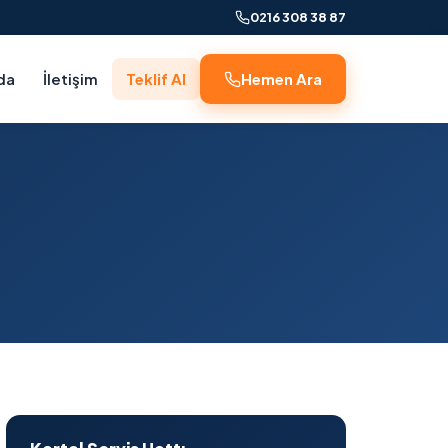
0216 308 38 87
da
İletişim
Teklif Al
Hemen Ara