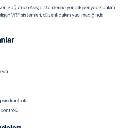
en Soğutucu Akış) sistemlerine yönelik periyodik bakım
lışan VRF sistemleri, düzenli bakım yapılmadığında
.
nlar
esti
ü
sisi kontrolü
 kontrolü
daları