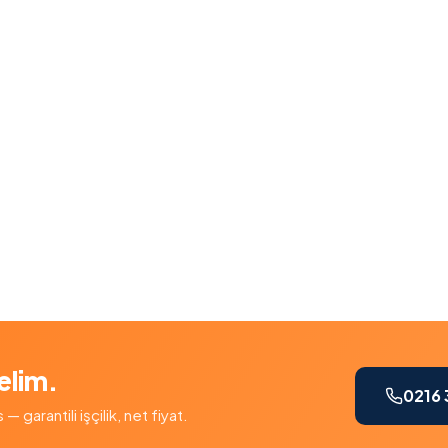
elim.
0216 
garantili işçilik, net fiyat.