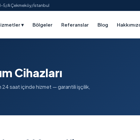
:1-5/A Çekmeköy/İstanbul
izmetler
▾
Bölgeler
Referanslar
Blog
Hakkımız
nım Cihazları
n 24 saat içinde hizmet — garantili işçilik,