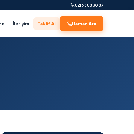
0216 308 38 87
da
İletişim
Teklif Al
Hemen Ara