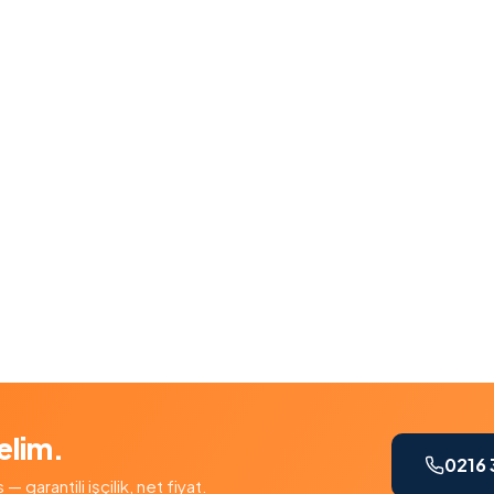
elim.
0216 
garantili işçilik, net fiyat.