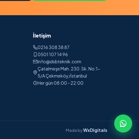
İletişim
0216 308 38 87
0501 107 14 96
info@dsbteknik.com
Çatalmeşe Mah. 230. Sk. No:1-
5/A Çekmeköy/İstanbul
Her gün 08:00 - 22:00
WxDigitals
Made by