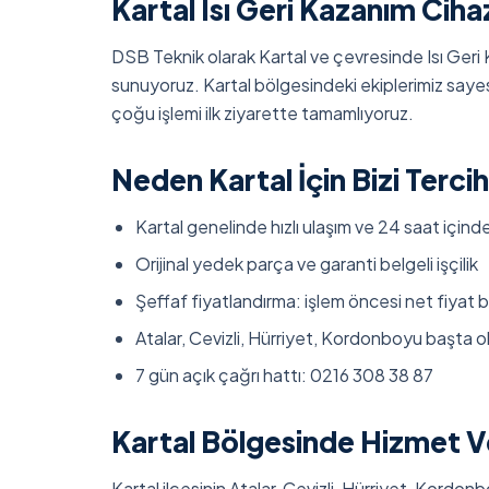
Kartal Isı Geri Kazanım Cih
DSB Teknik olarak Kartal ve çevresinde Isı Geri
sunuyoruz. Kartal bölgesindeki ekiplerimiz sayes
çoğu işlemi ilk ziyarette tamamlıyoruz.
Neden Kartal İçin Bizi Tercih
Kartal genelinde hızlı ulaşım ve 24 saat içinde
Orijinal yedek parça ve garanti belgeli işçilik
Şeffaf fiyatlandırma: işlem öncesi net fiyat bi
Atalar, Cevizli, Hürriyet, Kordonboyu başta 
7 gün açık çağrı hattı: 0216 308 38 87
Kartal Bölgesinde Hizmet V
Kartal ilçesinin Atalar, Cevizli, Hürriyet, Kordon