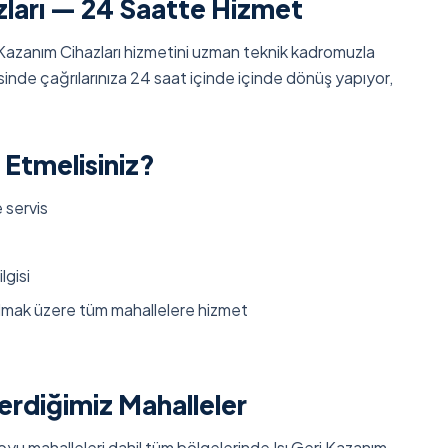
azları — 24 Saatte Hizmet
 Kazanım Cihazları hizmetini uzman teknik kadromuzla
inde çağrılarınıza 24 saat içinde içinde dönüş yapıyor,
 Etmelisiniz?
 servis
lgisi
olmak üzere tüm mahallelere hizmet
erdiğimiz Mahalleler
boyu mahalleleri dahil tüm bölgelerinde Isı Geri Kazanım