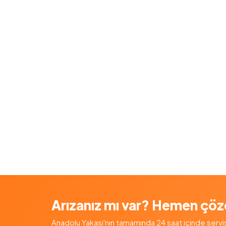
Arızanız mı var? Hemen çöz
Anadolu Yakası'nın tamamında 24 saat içinde servis — 