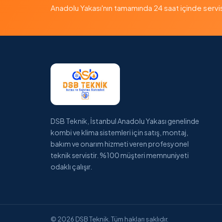
Anadolu Yakası'nın tamamında 24 saat içinde servis — 
DSB Teknik, İstanbul Anadolu Yakası genelinde
kombi ve klima sistemleri için satış, montaj,
bakım ve onarım hizmeti veren profesyonel
teknik servistir. %100 müşteri memnuniyeti
odaklı çalışır.
© 2026 DSB Teknik. Tüm hakları saklıdır.