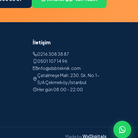
İletişim
0216 308 38 87
0501 107 14 96
info@dsbteknik.com
Çatalmeşe Mah. 230. Sk. No:1-
5/A Çekmeköy/İstanbul
Her gün 08:00 - 22:00
WxDigitals
Made by