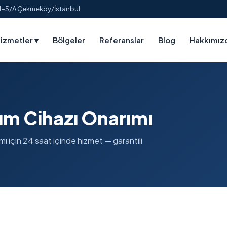
:1-5/A Çekmeköy/İstanbul
izmetler
▾
Bölgeler
Referanslar
Blog
Hakkımız
nım Cihazı Onarımı
mı için 24 saat içinde hizmet — garantili