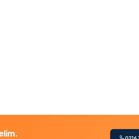
elim.
0216 