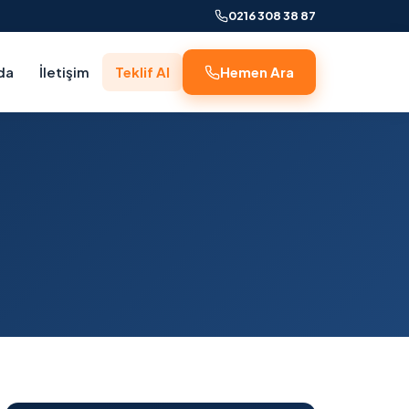
0216 308 38 87
da
İletişim
Teklif Al
Hemen Ara