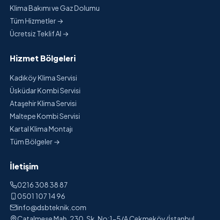
Klima Bakımı ve Gaz Dolumu
Tüm Hizmetler →
Ücretsiz Teklif Al →
Hizmet Bölgeleri
Kadıköy Klima Servisi
Üsküdar Kombi Servisi
Ataşehir Klima Servisi
Maltepe Kombi Servisi
Kartal Klima Montajı
Tüm Bölgeler →
İletişim
0216 308 38 87
0501 107 14 96
info@dsbteknik.com
Çatalmeşe Mah. 230. Sk. No:1-5/A Çekmeköy/İstanbul