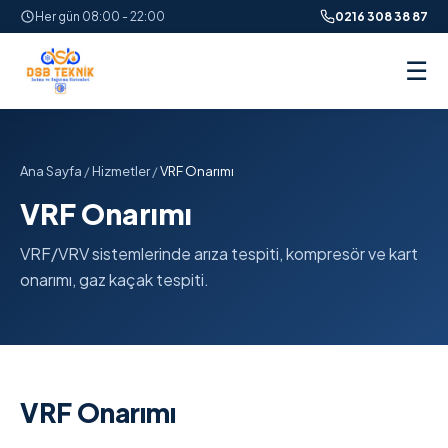
Her gün 08:00 - 22:00
0216 308 38 87
☰
Ana Sayfa
/
Hizmetler
/
VRF Onarımı
VRF Onarımı
VRF/VRV sistemlerinde arıza tespiti, kompresör ve kart
onarımı, gaz kaçak tespiti.
VRF Onarımı