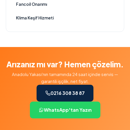
Fancoil Onarımı
Klima Keşif Hizmeti
Arızanız mı var? Hemen çözelim.
Anadolu Yakası'nın tamamında 24 saat içinde servis —
garantili işçilik, net fiyat.
0216 308 38 87
WhatsApp'tan Yazın