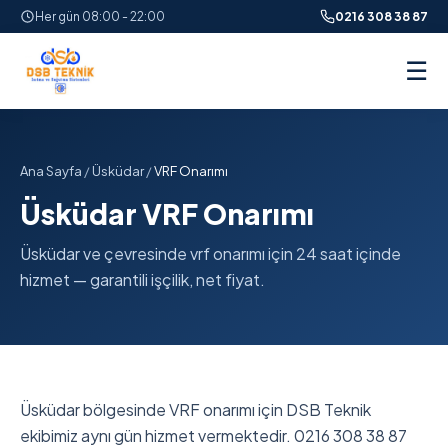
Her gün 08:00 - 22:00
0216 308 38 87
☰
Ana Sayfa
/
Üsküdar
/
VRF Onarımı
Üsküdar VRF Onarımı
Üsküdar ve çevresinde vrf onarımı için 24 saat içinde
hizmet — garantili işçilik, net fiyat.
Üsküdar bölgesinde VRF onarımı için DSB Teknik
ekibimiz aynı gün hizmet vermektedir. 0216 308 38 87