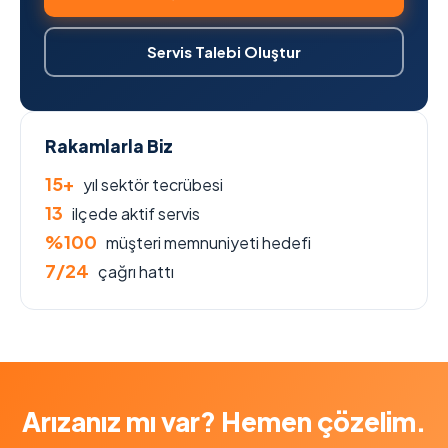
Servis Talebi Oluştur
Rakamlarla Biz
15+
yıl sektör tecrübesi
13
ilçede aktif servis
%100
müşteri memnuniyeti hedefi
7/24
çağrı hattı
Arızanız mı var? Hemen çözelim.