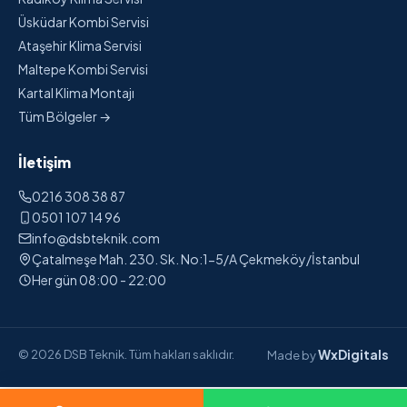
Üsküdar Kombi Servisi
Ataşehir Klima Servisi
Maltepe Kombi Servisi
Kartal Klima Montajı
Tüm Bölgeler →
İletişim
0216 308 38 87
0501 107 14 96
info@dsbteknik.com
Çatalmeşe Mah. 230. Sk. No:1-5/A Çekmeköy/İstanbul
Her gün 08:00 - 22:00
WxDigitals
© 2026 DSB Teknik. Tüm hakları saklıdır.
Made by