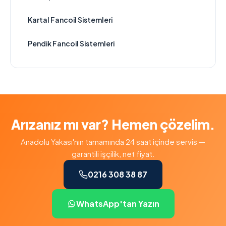
Kartal Fancoil Sistemleri
Pendik Fancoil Sistemleri
Arızanız mı var? Hemen çözelim.
Anadolu Yakası'nın tamamında 24 saat içinde servis —
garantili işçilik, net fiyat.
0216 308 38 87
WhatsApp'tan Yazın