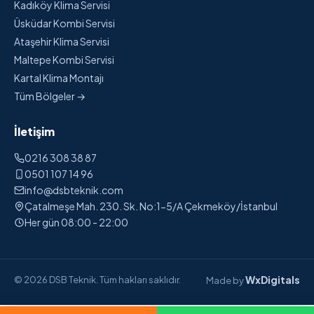
Kadıköy Klima Servisi
Üsküdar Kombi Servisi
Ataşehir Klima Servisi
Maltepe Kombi Servisi
Kartal Klima Montajı
Tüm Bölgeler →
İletişim
0216 308 38 87
0501 107 14 96
info@dsbteknik.com
Çatalmeşe Mah. 230. Sk. No:1-5/A Çekmeköy/İstanbul
Her gün 08:00 - 22:00
WxDigitals
© 2026 DSB Teknik. Tüm hakları saklıdır.
Made by