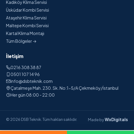
Kadıköy Klima Servisi
Üsküdar Kombi Servisi
Ataşehir Klima Servisi
Maltepe Kombi Servisi
Kartal Klima Montajı
Tüm Bölgeler →
İletişim
0216 308 38 87
0501 107 14 96
info@dsbteknik.com
Çatalmeşe Mah. 230. Sk. No:1-5/A Çekmeköy/İstanbul
Her gün 08:00 - 22:00
WxDigitals
© 2026 DSB Teknik. Tüm hakları saklıdır.
Made by