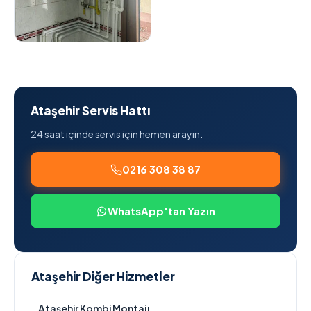
Ataşehir Servis Hattı
24 saat içinde servis için hemen arayın.
0216 308 38 87
WhatsApp'tan Yazın
Ataşehir Diğer Hizmetler
Ataşehir Kombi Montajı