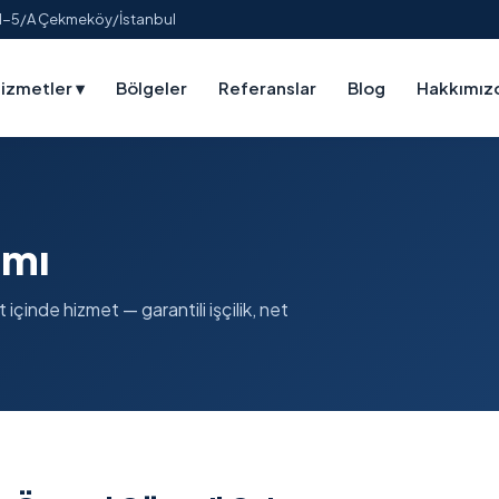
:1-5/A Çekmeköy/İstanbul
izmetler
▾
Bölgeler
Referanslar
Blog
Hakkımız
ımı
içinde hizmet — garantili işçilik, net