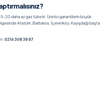
aptırmalısınız?
15-20 daha az gaz tüketir. Üretici garantilerin büyük
 bölgesinde Atatürk, Barbaros, İçerenköy, Kayışdağı başta
ın:
0216 308 38 87