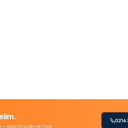
elim.
0216 
garantili işçilik, net fiyat.