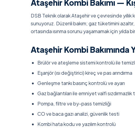
Ataşehir Kombi Bakımı — Kı
DSB Teknik olarak Ataşehir ve çevresinde yıllık 
sunuyoruz. Düzenli bakım; gaz tüketimini azaltır, a
ortasında ısınma sorunu yaşamamak için yılda bir
Ataşehir Kombi Bakımında Y
Brülör ve ateşleme sistemi kontrolü ile temizl
Eşanjör (ısı değiştirici) kireç ve pas arındırma
Genleşme tankı basınç kontrolü ve ayarı
Gaz bağlantıları ile emniyet valfi sızdırmazlık 
Pompa, filtre ve by-pass temizliği
CO ve baca gazı analizi, güvenlik testi
Kombi hata kodu ve yazılım kontrolü