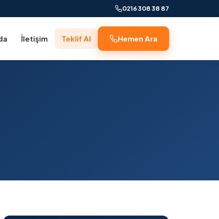
0216 308 38 87
da
İletişim
Teklif Al
Hemen Ara