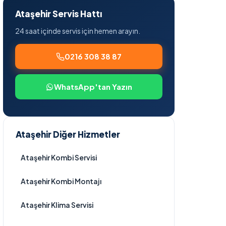
Ataşehir Servis Hattı
24 saat içinde servis için hemen arayın.
0216 308 38 87
WhatsApp'tan Yazın
Ataşehir Diğer Hizmetler
Ataşehir Kombi Servisi
Ataşehir Kombi Montajı
Ataşehir Klima Servisi