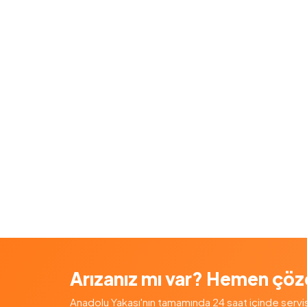
Arızanız mı var? Hemen çöz
Anadolu Yakası'nın tamamında 24 saat içinde servis — 