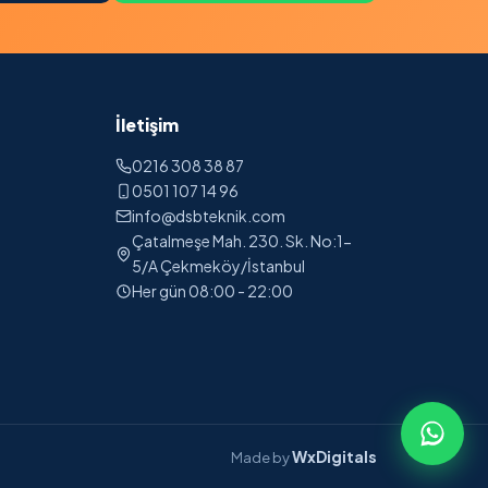
İletişim
0216 308 38 87
0501 107 14 96
info@dsbteknik.com
Çatalmeşe Mah. 230. Sk. No:1-
5/A Çekmeköy/İstanbul
Her gün 08:00 - 22:00
WxDigitals
Made by