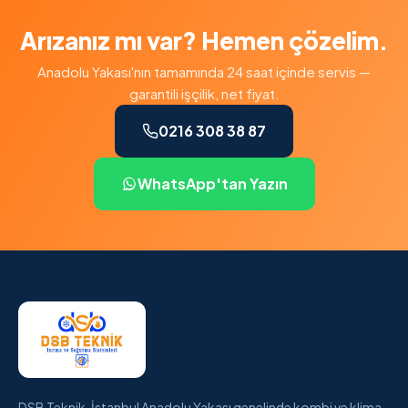
Arızanız mı var? Hemen çözelim.
Anadolu Yakası'nın tamamında 24 saat içinde servis —
garantili işçilik, net fiyat.
0216 308 38 87
WhatsApp'tan Yazın
DSB Teknik, İstanbul Anadolu Yakası genelinde kombi ve klima