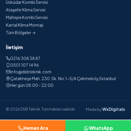
Üsküdar Kombi Servisi
Ataşehir Klima Servisi
Maltepe Kombi Servisi
Kartal Klima Montajı
Tüm Bölgeler →
İletişim
0216 308 38 87
0501 107 14 96
info@dsbteknik.com
Çatalmeşe Mah. 230. Sk. No:1-5/A Çekmeköy/İstanbul
Her gün 08:00 - 22:00
WxDigitals
© 2026 DSB Teknik. Tüm hakları saklıdır.
Made by
Hemen Ara
WhatsApp