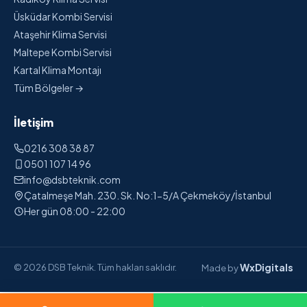
Üsküdar Kombi Servisi
Ataşehir Klima Servisi
Maltepe Kombi Servisi
Kartal Klima Montajı
Tüm Bölgeler →
İletişim
0216 308 38 87
0501 107 14 96
info@dsbteknik.com
Çatalmeşe Mah. 230. Sk. No:1-5/A Çekmeköy/İstanbul
Her gün 08:00 - 22:00
WxDigitals
© 2026 DSB Teknik. Tüm hakları saklıdır.
Made by