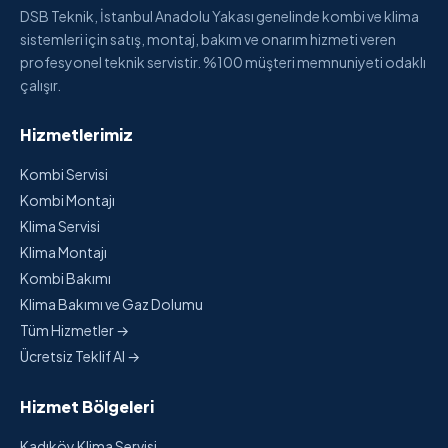
DSB Teknik, İstanbul Anadolu Yakası genelinde kombi ve klima
sistemleri için satış, montaj, bakım ve onarım hizmeti veren
profesyonel teknik servistir. %100 müşteri memnuniyeti odaklı
çalışır.
Hizmetlerimiz
Kombi Servisi
Kombi Montajı
Klima Servisi
Klima Montajı
Kombi Bakımı
Klima Bakımı ve Gaz Dolumu
Tüm Hizmetler →
Ücretsiz Teklif Al →
Hizmet Bölgeleri
Kadıköy Klima Servisi