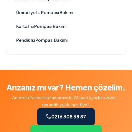
Ümraniye Isı Pompası Bakımı
Kartal Isı Pompası Bakımı
Pendik Isı Pompası Bakımı
Arızanız mı var? Hemen çözelim.
Anadolu Yakası'nın tamamında 24 saat içinde servis —
garantili işçilik, net fiyat.
0216 308 38 87