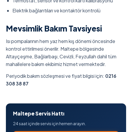
Termostat, sensör ve kontrol kartı kalibrasyonu
Elektrik bağlantıları ve kontaktör kontrolü
Mevsimlik Bakım Tavsiyesi
Isı pompalarının hem yaz hem kış dönemi öncesinde
kontrol ettirilmesi önerilir. Maltepe bölgesinde
Altayçeşme, Bağlarbaşı, Cevizli, Feyzullah dahil tüm
mahallelere bakım ekibimiz hizmet vermektedir.
Periyodik bakım sözleşmesi ve fiyat bilgisi için:
0216
308 38 87
Maltepe Servis Hattı
24 saat içinde servis için hemen arayın.