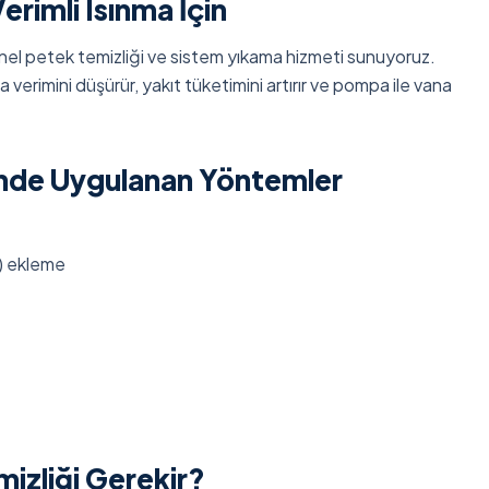
rimli Isınma İçin
el petek temizliği ve sistem yıkama hizmeti sunuyoruz.
verimini düşürür, yakıt tüketimini artırır ve pompa ile vana
inde Uygulanan Yöntemler
i) ekleme
izliği Gerekir?