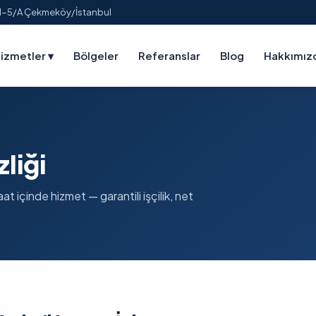
:1-5/A Çekmeköy/İstanbul
izmetler
▾
Bölgeler
Referanslar
Blog
Hakkımız
liği
t içinde hizmet — garantili işçilik, net