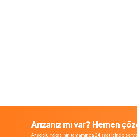
Arızanız mı var? Hemen çöz
Anadolu Yakası'nın tamamında 24 saat içinde servis — 