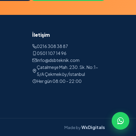
İletişim
0216 308 38 87
0501 107 14 96
info@dsbteknik.com
Çatalmeşe Mah. 230. Sk. No:1-
5/A Çekmeköy/İstanbul
Her gün 08:00 - 22:00
WxDigitals
Made by