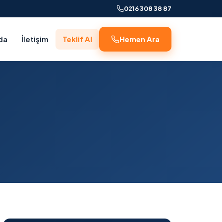
0216 308 38 87
da
İletişim
Teklif Al
Hemen Ara