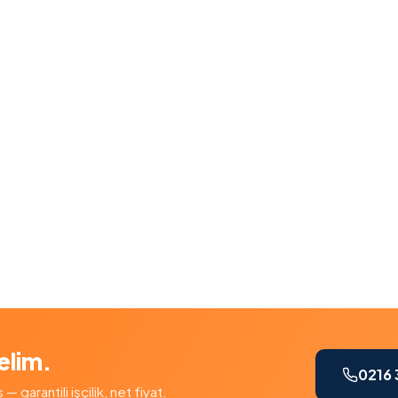
elim.
0216 
garantili işçilik, net fiyat.