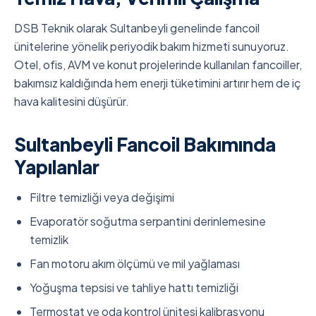
DSB Teknik olarak Sultanbeyli genelinde fancoil
ünitelerine yönelik periyodik bakım hizmeti sunuyoruz.
Otel, ofis, AVM ve konut projelerinde kullanılan fancoiller,
bakımsız kaldığında hem enerji tüketimini artırır hem de iç
hava kalitesini düşürür.
Sultanbeyli Fancoil Bakımında
Yapılanlar
Filtre temizliği veya değişimi
Evaporatör soğutma serpantini derinlemesine
temizlik
Fan motoru akım ölçümü ve mil yağlaması
Yoğuşma tepsisi ve tahliye hattı temizliği
Termostat ve oda kontrol ünitesi kalibrasyonu