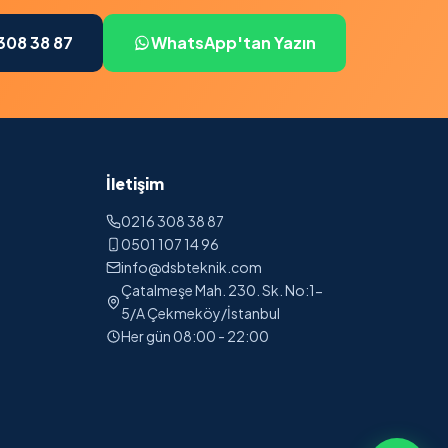
308 38 87
WhatsApp'tan Yazın
İletişim
0216 308 38 87
0501 107 14 96
info@dsbteknik.com
Çatalmeşe Mah. 230. Sk. No:1-
5/A Çekmeköy/İstanbul
Her gün 08:00 - 22:00