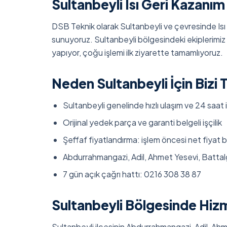
Sultanbeyli Isı Geri Kazanı
DSB Teknik olarak Sultanbeyli ve çevresinde Isı
sunuyoruz. Sultanbeyli bölgesindeki ekiplerimiz
yapıyor, çoğu işlemi ilk ziyarette tamamlıyoruz.
Neden Sultanbeyli İçin Bizi 
Sultanbeyli genelinde hızlı ulaşım ve 24 saat 
Orijinal yedek parça ve garanti belgeli işçilik
Şeffaf fiyatlandırma: işlem öncesi net fiyat bi
Abdurrahmangazi, Adil, Ahmet Yesevi, Battal
7 gün açık çağrı hattı: 0216 308 38 87
Sultanbeyli Bölgesinde Hiz
Sultanbeyli ilçesinin Abdurrahmangazi, Adil, Ahm