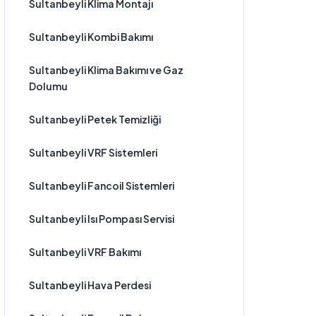
Sultanbeyli Klima Montajı
Sultanbeyli Kombi Bakımı
Sultanbeyli Klima Bakımı ve Gaz
Dolumu
Sultanbeyli Petek Temizliği
Sultanbeyli VRF Sistemleri
Sultanbeyli Fancoil Sistemleri
Sultanbeyli Isı Pompası Servisi
Sultanbeyli VRF Bakımı
Sultanbeyli Hava Perdesi