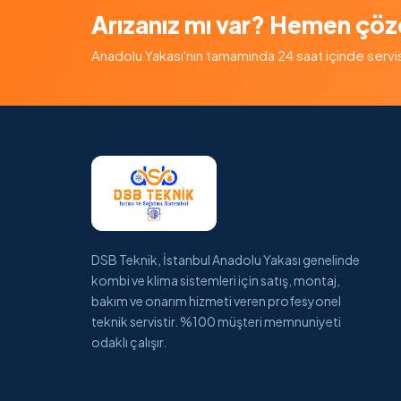
Arızanız mı var? Hemen çöz
Anadolu Yakası'nın tamamında 24 saat içinde servis — 
DSB Teknik, İstanbul Anadolu Yakası genelinde
kombi ve klima sistemleri için satış, montaj,
bakım ve onarım hizmeti veren profesyonel
teknik servistir. %100 müşteri memnuniyeti
odaklı çalışır.