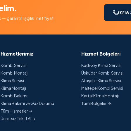
elim.
0216 
garantili işçilik, net fiyat.
Hizmetlerimiz
Hizmet Bölgeleri
Kombi Servisi
Kadıköy Klima Servisi
Kombi Montajı
Üsküdar Kombi Servisi
Klima Servisi
Ataşehir Klima Servisi
Klima Montajı
Maltepe Kombi Servisi
Kombi Bakımı
Kartal Klima Montajı
Klima Bakımı ve Gaz Dolumu
Tüm Bölgeler →
Tüm Hizmetler →
Ücretsiz Teklif Al →