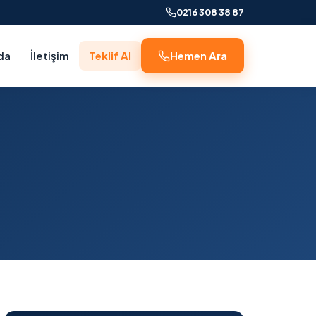
0216 308 38 87
da
İletişim
Teklif Al
Hemen Ara