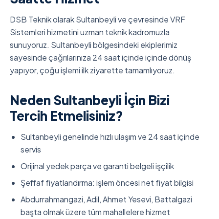
DSB Teknik olarak Sultanbeyli ve çevresinde VRF
Sistemleri hizmetini uzman teknik kadromuzla
sunuyoruz. Sultanbeyli bölgesindeki ekiplerimiz
sayesinde çağrılarınıza 24 saat içinde içinde dönüş
yapıyor, çoğu işlemi ilk ziyarette tamamlıyoruz.
Neden Sultanbeyli İçin Bizi
Tercih Etmelisiniz?
Sultanbeyli genelinde hızlı ulaşım ve 24 saat içinde
servis
Orijinal yedek parça ve garanti belgeli işçilik
Şeffaf fiyatlandırma: işlem öncesi net fiyat bilgisi
Abdurrahmangazi, Adil, Ahmet Yesevi, Battalgazi
başta olmak üzere tüm mahallelere hizmet