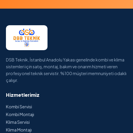
DSB Teknik, İstanbul Anadolu Yakası genelinde kombi ve klima
sistemleri için satış, montaj, bakım ve onarım hizmeti veren
profesyonel teknik servistir. %100 müşteri memnuniyeti odaklı
çalışır.
Hizmetlerimiz
Kombi Servisi
Kombi Montajı
Klima Servisi
Klima Montajı