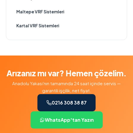
Maltepe VRF Sistemleri
Kartal VRF Sistemleri
Arızanız mı var? Hemen çözelim.
Anadolu Yakası'nın tamamında 24 saat içinde servis —
garantili işçilik, net fiyat.
0216 308 38 87
WhatsApp'tan Yazın