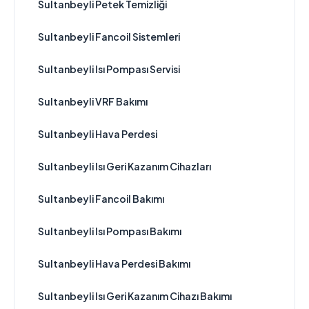
Sultanbeyli Petek Temizliği
Sultanbeyli Fancoil Sistemleri
Sultanbeyli Isı Pompası Servisi
Sultanbeyli VRF Bakımı
Sultanbeyli Hava Perdesi
Sultanbeyli Isı Geri Kazanım Cihazları
Sultanbeyli Fancoil Bakımı
Sultanbeyli Isı Pompası Bakımı
Sultanbeyli Hava Perdesi Bakımı
Sultanbeyli Isı Geri Kazanım Cihazı Bakımı