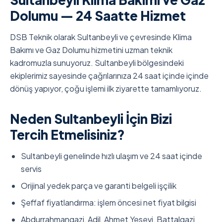
Dolumu — 24 Saatte Hizmet
DSB Teknik olarak Sultanbeyli ve çevresinde Klima
Bakımı ve Gaz Dolumu hizmetini uzman teknik
kadromuzla sunuyoruz. Sultanbeyli bölgesindeki
ekiplerimiz sayesinde çağrılarınıza 24 saat içinde içinde
dönüş yapıyor, çoğu işlemi ilk ziyarette tamamlıyoruz.
Neden Sultanbeyli İçin Bizi
Tercih Etmelisiniz?
Sultanbeyli genelinde hızlı ulaşım ve 24 saat içinde
servis
Orijinal yedek parça ve garanti belgeli işçilik
Şeffaf fiyatlandırma: işlem öncesi net fiyat bilgisi
Abdurrahmangazi, Adil, Ahmet Yesevi, Battalgazi