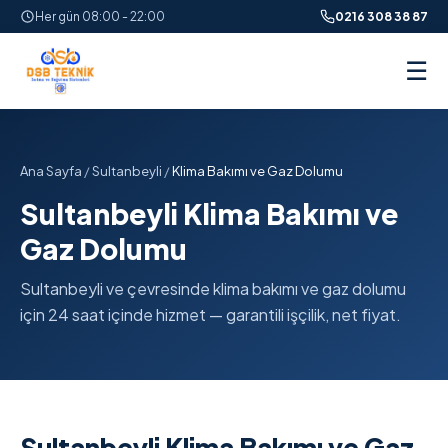
Her gün 08:00 - 22:00
0216 308 38 87
☰
Ana Sayfa
/
Sultanbeyli
/
Klima Bakımı ve Gaz Dolumu
Sultanbeyli Klima Bakımı ve
Gaz Dolumu
Sultanbeyli ve çevresinde klima bakımı ve gaz dolumu
için 24 saat içinde hizmet — garantili işçilik, net fiyat.
Sultanbeyli Klima Bakımı ve Gaz