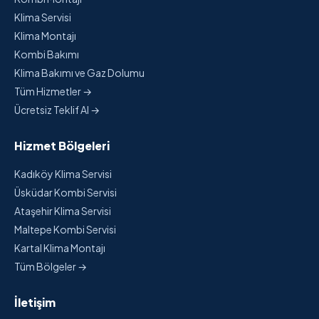
Klima Servisi
Klima Montajı
Kombi Bakımı
Klima Bakımı ve Gaz Dolumu
Tüm Hizmetler →
Ücretsiz Teklif Al →
Hizmet Bölgeleri
Kadıköy Klima Servisi
Üsküdar Kombi Servisi
Ataşehir Klima Servisi
Maltepe Kombi Servisi
Kartal Klima Montajı
Tüm Bölgeler →
İletişim