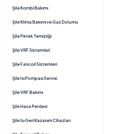
Şile Kombi Bakımı
Şile Klima Bakımı ve Gaz Dolumu
Şile Petek Temizliği
Şile VRF Sistemleri
Şile Fancoil Sistemleri
Şile Isı Pompası Servisi
Şile VRF Bakımı
Şile Hava Perdesi
Şile Isı Geri Kazanım Cihazları