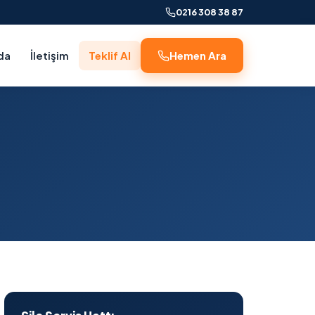
0216 308 38 87
da
İletişim
Teklif Al
Hemen Ara