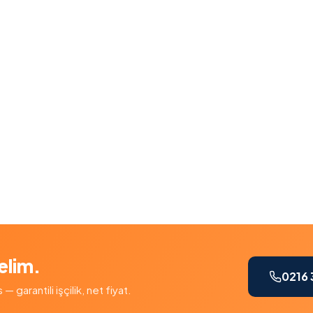
elim.
0216 
garantili işçilik, net fiyat.