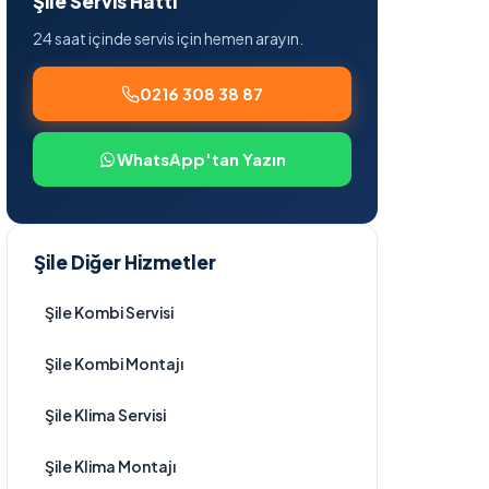
Şile Servis Hattı
24 saat içinde servis için hemen arayın.
0216 308 38 87
WhatsApp'tan Yazın
Şile Diğer Hizmetler
Şile Kombi Servisi
Şile Kombi Montajı
Şile Klima Servisi
Şile Klima Montajı