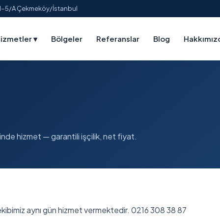
:1-5/A Çekmeköy/İstanbul
izmetler
▾
Bölgeler
Referanslar
Blog
Hakkımız
nde hizmet — garantili işçilik, net fiyat.
 ekibimiz aynı gün hizmet vermektedir. 0216 308 38 87