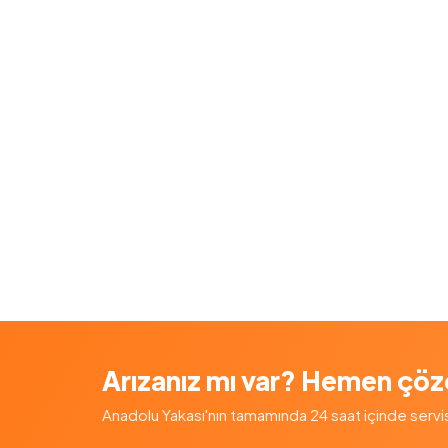
Arızanız mı var? Hemen çöz
Anadolu Yakası'nın tamamında 24 saat içinde servis — 