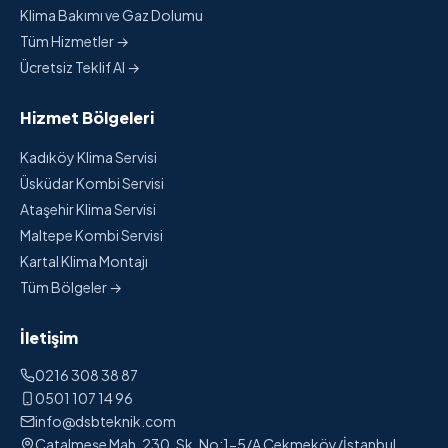
Klima Bakımı ve Gaz Dolumu
Tüm Hizmetler →
Ücretsiz Teklif Al →
Hizmet Bölgeleri
Kadıköy Klima Servisi
Üsküdar Kombi Servisi
Ataşehir Klima Servisi
Maltepe Kombi Servisi
Kartal Klima Montajı
Tüm Bölgeler →
İletişim
0216 308 38 87
0501 107 14 96
info@dsbteknik.com
Çatalmeşe Mah. 230. Sk. No:1-5/A Çekmeköy/İstanbul