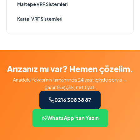
Maltepe VRF Sistemleri
Kartal VRF Sistemleri
Arızanız mı var? Hemen çözelim.
Anadolu Yakası'nın tamamında 24 saat içinde servis —
garantili işçilik, net fiyat.
0216 308 38 87
WhatsApp'tan Yazın