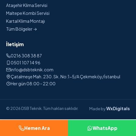
Ataşehir Klima Servisi
Maltepe Kombi Servisi
Kartal Klima Montajı
Tüm Bölgeler →
İletişim
0216 308 38 87
0501 107 14 96
info@dsbteknik.com
Çatalmeşe Mah. 230. Sk. No:1-5/A Çekmeköy/İstanbul
Her gün 08:00 - 22:00
WxDigitals
© 2026 DSB Teknik. Tüm hakları saklıdır.
Made by
Hemen Ara
WhatsApp