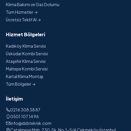
Klima Bakımı ve Gaz Dolumu
Tüm Hizmetler →
Ücretsiz Teklif Al →
Hizmet Bölgeleri
Kadıköy Klima Servisi
Üsküdar Kombi Servisi
Ataşehir Klima Servisi
Maltepe Kombi Servisi
Kartal Klima Montajı
Tüm Bölgeler →
İletişim
0216 308 38 87
0501 107 14 96
info@dsbteknik.com
Çatalmeşe Mah. 230. Sk. No:1-5/A Çekmeköy/İstanbul