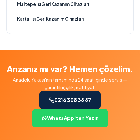
Maltepe Isı Geri Kazanım Cihazları
Kartal Isı Geri Kazanım Cihazları
Arızanız mı var? Hemen çözelim.
Anadolu Yakası'nın tamamında 24 saat içinde servis —
garantili işçilik, net fiyat.
0216 308 38 87
WhatsApp'tan Yazın