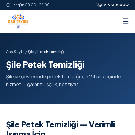
Her gün 08:00 - 22:00
0216 308 38 87
☰
Ana Sayfa
/
Şile
/
Petek Temizliği
Şile Petek Temizliği
Şile ve çevresinde petek temizliği için 24 saat içinde
hizmet — garantili işçilik, net fiyat.
Şile Petek Temizliği — Verimli
Isınma İçin