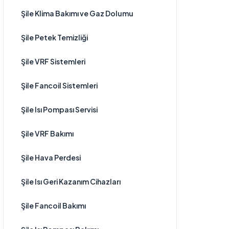
Şile Klima Bakımı ve Gaz Dolumu
Şile Petek Temizliği
Şile VRF Sistemleri
Şile Fancoil Sistemleri
Şile Isı Pompası Servisi
Şile VRF Bakımı
Şile Hava Perdesi
Şile Isı Geri Kazanım Cihazları
Şile Fancoil Bakımı