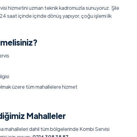
isi hizmetini uzman teknik kadromuzla sunuyoruz. Şile
24 saat içinde içinde dönüş yapıyor, çoğu işlemi ilk
tmelisiniz?
ervis
lgisi
lmak üzere tüm mahallelere hizmet
iğimiz Mahalleler
a mahalleleri dahil tüm bölgelerinde Kombi Servisi
gisi için arayın:
0216 308 38 87