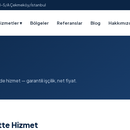
:1-5/A Çekmeköy/İstanbul
izmetler
▾
Bölgeler
Referanslar
Blog
Hakkımız
e hizmet — garantili işçilik, net fiyat.
atte Hizmet