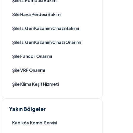
Şile Isı Pompası Bakımı
Şile Hava Perdesi Bakımı
Şile Isı Geri Kazanım Cihazı Bakımı
Şile Isı Geri Kazanım Cihazı Onarımı
Şile Fancoil Onarımı
Şile VRF Onarımı
Şile Klima Keşif Hizmeti
Yakın Bölgeler
Kadıköy Kombi Servisi