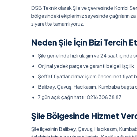
DSB Teknik olarak Şile ve çevresinde Kombi Serv
bölgesindeki ekiplerimiz sayesinde çağrılarınıza 
ziyarette tamamlıyoruz.
Neden Şile İçin Bizi Tercih E
Şile genelinde hızlı ulaşım ve 24 saat içinde s
Orijinal yedek parça ve garanti belgeli işçilik
Şeffaf fiyatlandırma: işlem öncesi net fiyat bi
Balibey, Çavuş, Hacıkasım, Kumbaba başta o
7 gün açık çağrı hattı: 0216 308 38 87
Şile Bölgesinde Hizmet Verd
Şile ilçesinin Balibey, Çavuş, Hacıkasım, Kumbab
talebiniz için bize ulaşabilirsiniz. Keşif ve fiyat bil