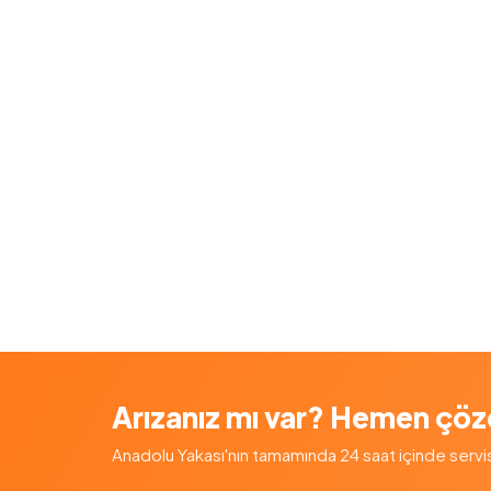
Arızanız mı var? Hemen çöz
Anadolu Yakası'nın tamamında 24 saat içinde servis — 