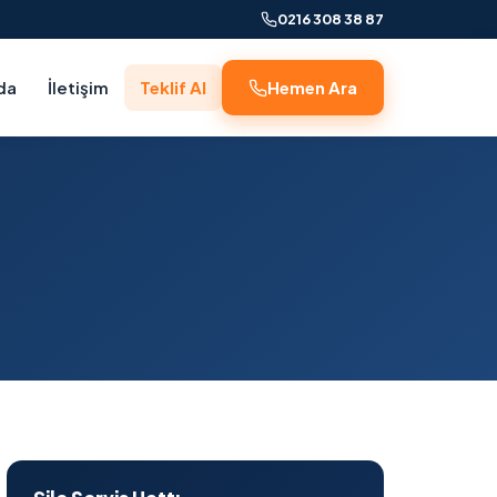
0216 308 38 87
da
İletişim
Teklif Al
Hemen Ara