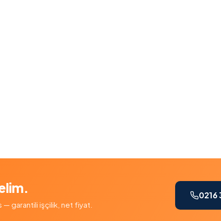
elim.
0216 
garantili işçilik, net fiyat.