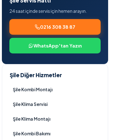
Şile Servis Hattı
24 saat içinde servis için hemen arayın.
0216 308 38 87
WhatsApp'tan Yazın
Şile Diğer Hizmetler
Şile Kombi Montajı
Şile Klima Servisi
Şile Klima Montajı
Şile Kombi Bakımı