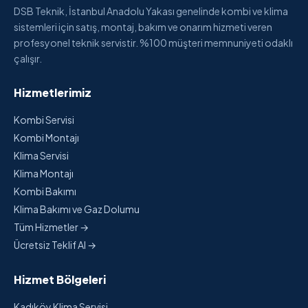
DSB Teknik, İstanbul Anadolu Yakası genelinde kombi ve klima
sistemleri için satış, montaj, bakım ve onarım hizmeti veren
profesyonel teknik servistir. %100 müşteri memnuniyeti odaklı
çalışır.
Hizmetlerimiz
Kombi Servisi
Kombi Montajı
Klima Servisi
Klima Montajı
Kombi Bakımı
Klima Bakımı ve Gaz Dolumu
Tüm Hizmetler →
Ücretsiz Teklif Al →
Hizmet Bölgeleri
Kadıköy Klima Servisi