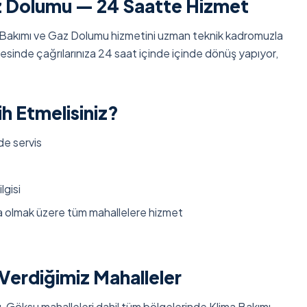
z Dolumu — 24 Saatte Hizmet
Bakımı ve Gaz Dolumu hizmetini uzman teknik kadromuzla
sinde çağrılarınıza 24 saat içinde içinde dönüş yapıyor,
h Etmelisiniz?
de servis
lgisi
ta olmak üzere tüm mahallelere hizmet
erdiğimiz Mahalleler
u, Göksu mahalleleri dahil tüm bölgelerinde Klima Bakımı