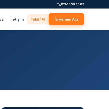
0216 308 38 87
da
İletişim
Teklif Al
Hemen Ara