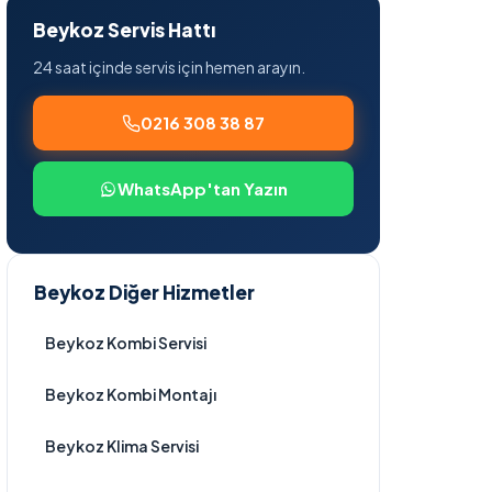
Beykoz Servis Hattı
24 saat içinde servis için hemen arayın.
0216 308 38 87
WhatsApp'tan Yazın
Beykoz Diğer Hizmetler
Beykoz Kombi Servisi
Beykoz Kombi Montajı
Beykoz Klima Servisi