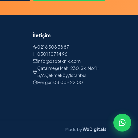
İletişim
0216 308 38 87
0501 107 14 96
info@dsbteknik.com
Çatalmeşe Mah. 230. Sk. No:1-
5/A Çekmeköy/İstanbul
Her gün 08:00 - 22:00
WxDigitals
Made by