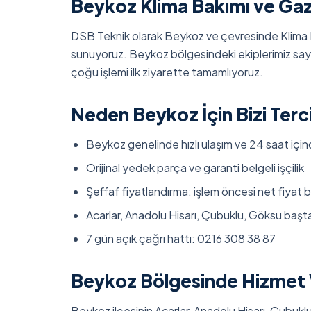
Beykoz Klima Bakımı ve Ga
DSB Teknik olarak Beykoz ve çevresinde Klima 
sunuyoruz. Beykoz bölgesindeki ekiplerimiz saye
çoğu işlemi ilk ziyarette tamamlıyoruz.
Neden Beykoz İçin Bizi Terci
Beykoz genelinde hızlı ulaşım ve 24 saat için
Orijinal yedek parça ve garanti belgeli işçilik
Şeffaf fiyatlandırma: işlem öncesi net fiyat bi
Acarlar, Anadolu Hisarı, Çubuklu, Göksu baş
7 gün açık çağrı hattı: 0216 308 38 87
Beykoz Bölgesinde Hizmet V
Beykoz ilçesinin Acarlar, Anadolu Hisarı, Çubukl