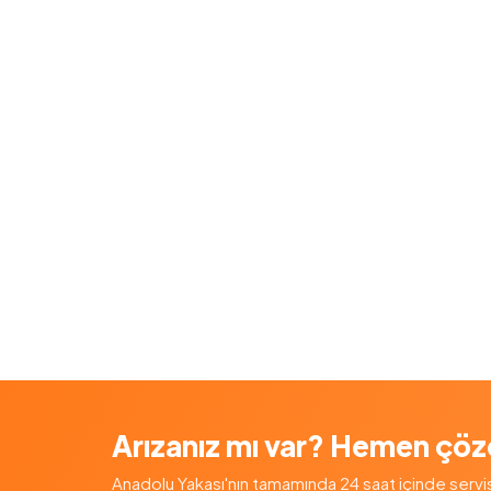
Arızanız mı var? Hemen çöz
Anadolu Yakası'nın tamamında 24 saat içinde servis — 