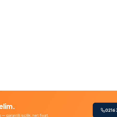
elim.
0216 
garantili işçilik, net fiyat.