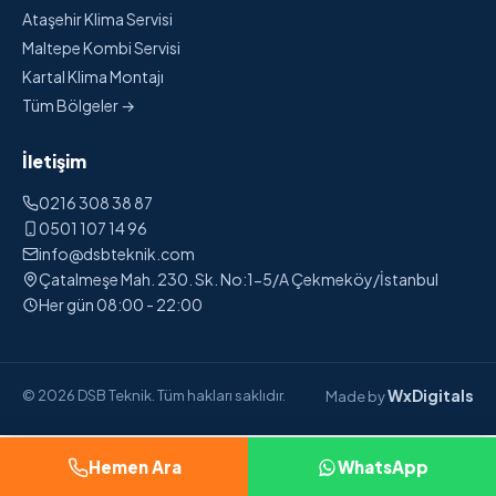
Ataşehir Klima Servisi
Maltepe Kombi Servisi
Kartal Klima Montajı
Tüm Bölgeler →
İletişim
0216 308 38 87
0501 107 14 96
info@dsbteknik.com
Çatalmeşe Mah. 230. Sk. No:1-5/A Çekmeköy/İstanbul
Her gün 08:00 - 22:00
WxDigitals
© 2026 DSB Teknik. Tüm hakları saklıdır.
Made by
Hemen Ara
WhatsApp