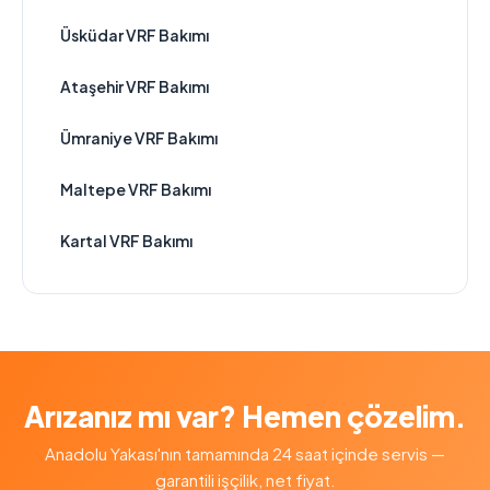
Üsküdar VRF Bakımı
Ataşehir VRF Bakımı
Ümraniye VRF Bakımı
Maltepe VRF Bakımı
Kartal VRF Bakımı
Arızanız mı var? Hemen çözelim.
Anadolu Yakası'nın tamamında 24 saat içinde servis —
garantili işçilik, net fiyat.