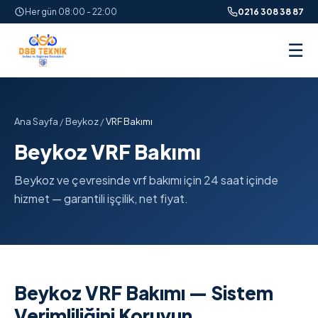
Her gün 08:00 - 22:00
0216 308 38 87
☰
Ana Sayfa
/
Beykoz
/
VRF Bakımı
Beykoz VRF Bakımı
Beykoz ve çevresinde vrf bakımı için 24 saat içinde
hizmet — garantili işçilik, net fiyat.
Beykoz VRF Bakımı — Sistem
Verimliliğini Koruyun