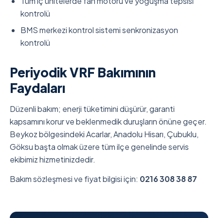
Tüm iç ünitelerde fan motoru ve yoğuşma tepsisi
kontrolü
BMS merkezi kontrol sistemi senkronizasyon
kontrolü
Periyodik VRF Bakımının
Faydaları
Düzenli bakım; enerji tüketimini düşürür, garanti
kapsamını korur ve beklenmedik duruşların önüne geçer.
Beykoz bölgesindeki Acarlar, Anadolu Hisarı, Çubuklu,
Göksu başta olmak üzere tüm ilçe genelinde servis
ekibimiz hizmetinizdedir.
Bakım sözleşmesi ve fiyat bilgisi için:
0216 308 38 87