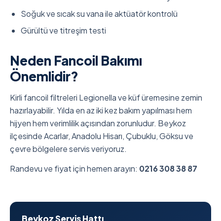
Soğuk ve sıcak su vana ile aktüatör kontrolü
Gürültü ve titreşim testi
Neden Fancoil Bakımı
Önemlidir?
Kirli fancoil filtreleri Legionella ve küf üremesine zemin
hazırlayabilir. Yılda en az iki kez bakım yapılması hem
hijyen hem verimlilik açısından zorunludur. Beykoz
ilçesinde Acarlar, Anadolu Hisarı, Çubuklu, Göksu ve
çevre bölgelere servis veriyoruz.
Randevu ve fiyat için hemen arayın:
0216 308 38 87
Beykoz Servis Hattı