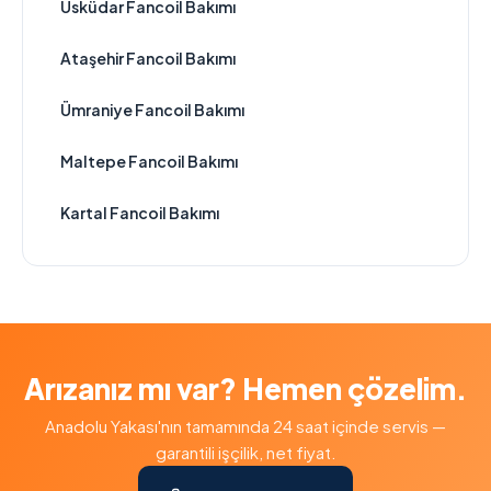
Üsküdar Fancoil Bakımı
Ataşehir Fancoil Bakımı
Ümraniye Fancoil Bakımı
Maltepe Fancoil Bakımı
Kartal Fancoil Bakımı
Arızanız mı var? Hemen çözelim.
Anadolu Yakası'nın tamamında 24 saat içinde servis —
garantili işçilik, net fiyat.